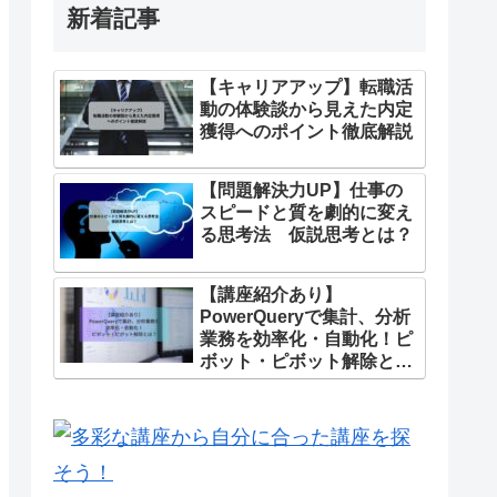
新着記事
【キャリアアップ】転職活
動の体験談から見えた内定
獲得へのポイント徹底解説
【問題解決力UP】仕事の
スピードと質を劇的に変え
る思考法 仮説思考とは？
【講座紹介あり】
PowerQueryで集計、分析
業務を効率化・自動化！ピ
ボット・ピボット解除と
は？