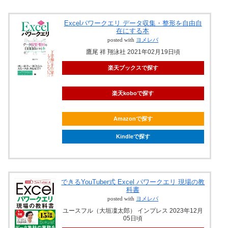
Excelパワークエリ データ収集・整形を自由自
在にする本
posted with
ヨメレバ
鷹尾 祥 翔泳社 2021年02月19日頃
楽天ブックスで探す
楽天koboで探す
Amazonで探す
Kindleで探す
できるYouTuber式 Excel パワークエリ 現場の教
科書
posted with
ヨメレバ
ユースフル（大垣凜太郎） インプレス 2023年12月
05日頃